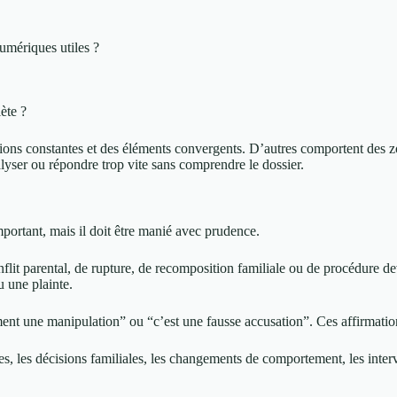
umériques utiles ?
ète ?
ations constantes et des éléments convergents. D’autres comportent des z
lyser ou répondre trop vite sans comprendre le dossier.
mportant, mais il doit être manié avec prudence.
it parental, de rupture, de recomposition familiale ou de procédure devan
u une plainte.
ment une manipulation” ou “c’est une fausse accusation”. Ces affirmation
es, les décisions familiales, les changements de comportement, les interve