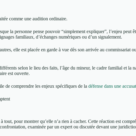
raitée comme une audition ordinaire.
que la personne pense pouvoir “simplement expliquer”, l’enjeu peut êtr
oignages familiaux, d’échanges numériques ou d’un signalement.
utres, elle est placée en garde à vue dès son arrivée au commissariat ou 
rents selon le lieu des faits, l’âge du mineur, le cadre familial et la na
aire est ouverte.
tile de comprendre les enjeux spécifiques de la
défense dans une accusat
mptent
 tout, pour montrer qu’elle n’a rien à cacher. Cette réaction est compr
e confrontation, examinée par un expert ou discutée devant une juridictio