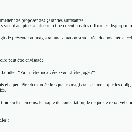
rmettent de proposer des garanties suffisantes ;
les soient adaptées au dossier et ne créent pas des difficultés disproporti
agit de présenter au magistrat une situation structurée, documentée et co
oire peut être envisagée.
famille : “Va-t-il être incarcéré avant d’être jugé ?”
s elle peut être demandée lorsque les magistrats estiment que les obliga
iés.
ime ou les témoins, le risque de concertation, le risque de renouvellemen
iles :