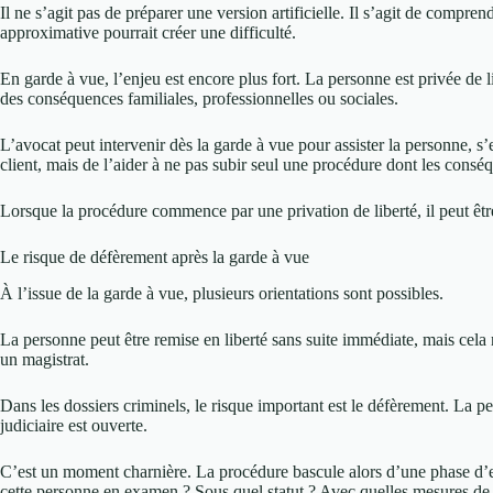
Il ne s’agit pas de préparer une version artificielle. Il s’agit de compre
approximative pourrait créer une difficulté.
En garde à vue, l’enjeu est encore plus fort. La personne est privée de l
des conséquences familiales, professionnelles ou sociales.
L’avocat peut intervenir dès la garde à vue pour assister la personne, s’en
client, mais de l’aider à ne pas subir seul une procédure dont les cons
Lorsque la procédure commence par une privation de liberté, il peut être
Le risque de défèrement après la garde à vue
À l’issue de la garde à vue, plusieurs orientations sont possibles.
La personne peut être remise en liberté sans suite immédiate, mais cela 
un magistrat.
Dans les dossiers criminels, le risque important est le défèrement. La pe
judiciaire est ouverte.
C’est un moment charnière. La procédure bascule alors d’une phase d’enqu
cette personne en examen ? Sous quel statut ? Avec quelles mesures de 