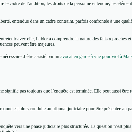
ndre le cadre de l’audition, les droits de la personne entendue, les éléme
iberté, entendue dans un cadre contraint, parfois confrontée à une qualif
tretenir avec elle, l’aider à comprendre la nature des faits reprochés et v
équences peuvent être majeures.
 nécessaire d’être assisté par un
avocat en garde à vue pour viol à Mars
ne signifie pas toujours que l’enquête est terminée. Elle peut aussi être
rsonne est alors conduite au tribunal judiciaire pour être présentée au p
ête vers une phase judiciaire plus structurée. La question n’est plus se
sûreté ?”