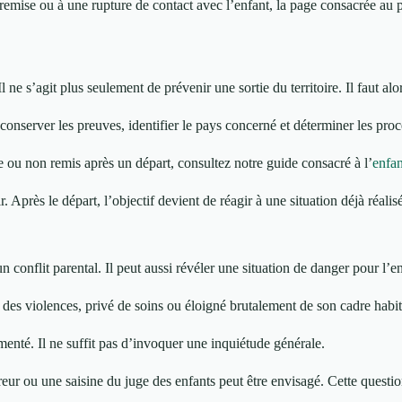
de remise ou à une rupture de contact avec l’enfant, la page consacrée au
l ne s’agit plus seulement de prévenir une sortie du territoire. Il faut a
conserver les preuves, identifier le pays concerné et déterminer les proc
e ou non remis après un départ, consultez notre guide consacré à l’
enfan
ir. Après le départ, l’objectif devient de réagir à une situation déjà réalis
un conflit parental. Il peut aussi révéler une situation de danger pour l’e
 à des violences, privé de soins ou éloigné brutalement de son cadre habit
menté. Il ne suffit pas d’invoquer une inquiétude générale.
ur ou une saisine du juge des enfants peut être envisagé. Cette question