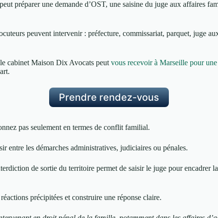
 il peut préparer une demande d’OST, une saisine du juge aux affaires fam
ocuteurs peuvent intervenir : préfecture, commissariat, parquet, juge aux 
t, le cabinet Maison Dix Avocats peut
vous recevoir à Marseille pour une 
art.
Prendre rendez-vous
sonnez pas seulement en termes de conflit familial.
sir entre les démarches administratives, judiciaires ou pénales.
diction de sortie du territoire permet de saisir le juge pour encadrer la s
s réactions précipitées et construire une réponse claire.
tervenant en droit pénal de la famille, notamment dans les affaires d’ag