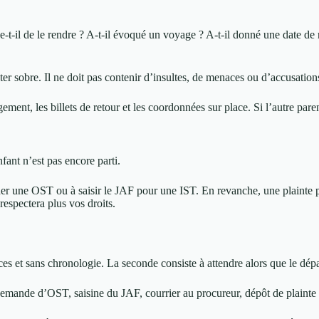
-t-il de le rendre ? A-t-il évoqué un voyage ? A-t-il donné une date de r
ter sobre. Il ne doit pas contenir d’insultes, de menaces ou d’accusation
ement, les billets de retour et les coordonnées sur place. Si l’autre par
fant n’est pas encore parti.
er une OST ou à saisir le JAF pour une IST. En revanche, une plainte peu
respectera plus vos droits.
èces et sans chronologie. La seconde consiste à attendre alors que le dép
: demande d’OST, saisine du JAF, courrier au procureur, dépôt de plainte