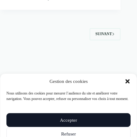
SUIVANT
Gestion des cookies
MAISON DIX AVOCATS
Avocats au barreau de Marseille
48 Cours Pierre Puget – 1er étage
Nous utilisons des cookies pour mesurer l’audience du site et améliorer votre
13006 Marseille
navigation. Vous pouvez accepter, refuser ou personnaliser vos choix à tout moment.
Accueil uniquement sur rendez-vous
Du lundi au vendredi
Accepter
9h00–13h00 / 14h00–18h00
Refuser
Tél. : 09 79 30 66 85